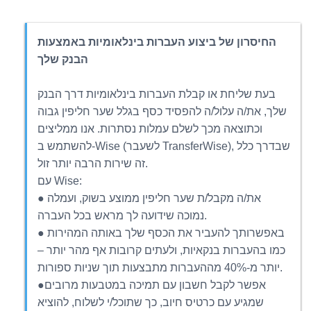
החיסרון של ביצוע העברות בינלאומיות באמצעות
הבנק שלך
בעת שליחת או קבלת העברות בינלאומיות דרך הבנק
שלך, את/ה עלול/ה להפסיד כסף בגלל שער חליפין גבוה
וכתוצאה מכך לשלם עמלות נסתרות. אנו ממליצים
להשתמש ב-Wise (לשעבר TransferWise), שבדרך כלל
זה שירות הרבה יותר זול.
עם Wise:
● את/ה מקבל/ת שער חליפין ממוצע בשוק, ועמלה
נמוכה שידועה לך מראש בכל העברה.
● באפשרותך להעביר את הכסף שלך באותה המהירות
כמו בהעברות בנקאיות, ולעתים קרובות אף מהר יותר –
יותר מ-40% מההעברות מתבצעות תוך שניות ספורות.
●אפשר לקבל חשבון עם תמיכה במטבעות מרובים
שמגיע עם כרטיס חיוב, כך שתוכל/י לשלוח, להוציא