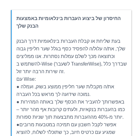
החיסרון של ביצוע העברות בינלאומיות באמצעות
הבנק שלך
בעת שליחת או קבלת העברות בינלאומיות דרך הבנק
שלך, את/ה עלול/ה להפסיד כסף בגלל שער חליפין גבוה
וכתוצאה מכך לשלם עמלות נסתרות. אנו ממליצים
להשתמש ב-Wise (לשעבר TransferWise), שבדרך כלל
זה שירות הרבה יותר זול.
עם Wise:
● את/ה מקבל/ת שער חליפין ממוצע בשוק, ועמלה
נמוכה שידועה לך מראש בכל העברה.
● באפשרותך להעביר את הכסף שלך באותה המהירות
כמו בהעברות בנקאיות, ולעתים קרובות אף מהר יותר –
יותר מ-40% מההעברות מתבצעות תוך שניות ספורות.
●אפשר לקבל חשבון עם תמיכה במטבעות מרובים
שמגיע עם כרטיס חיוב, כך שתוכל/י לשלוח, להוציא